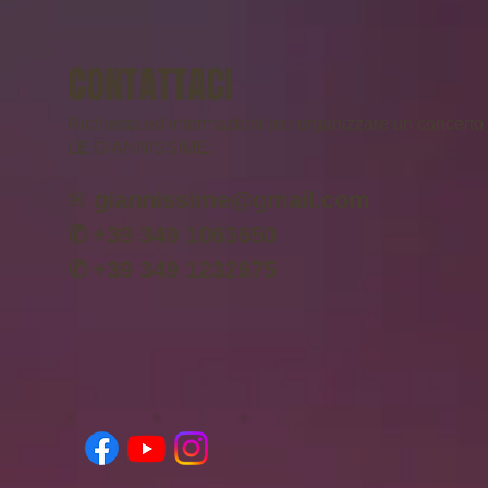
CONTATTACI
Richiesta ed informazioni per organizzare un concerto
LE GIANNISSIME:
✉
giannissime@gmail.com
✆
+39 349 1063650
✆
+39 349 1232675