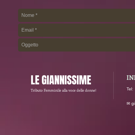
LE GIANNISSIME
IN
​Tel
Tributo Femminile
alla
voce delle donne!
✉
g